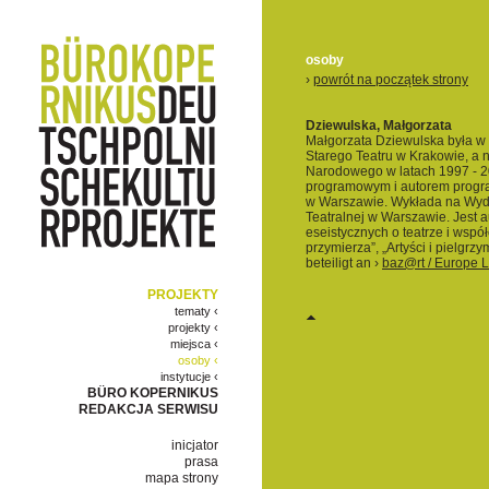
osoby
›
powrót na początek strony
Dziewulska, Małgorzata
Małgorzata Dziewulska była w 
Starego Teatru w Krakowie, a n
Narodowego w latach 1997 - 20
programowym i autorem progr
w Warszawie. Wykłada na Wydz
Teatralnej w Warszawie. Jest au
eseistycznych o teatrze i wspó
przymierza”, „Artyści i pielgrzym
beteiligt an ›
baz@rt / Europe L
PROJEKTY
tematy ‹
projekty ‹
miejsca ‹
osoby ‹
instytucje ‹
BÜRO KOPERNIKUS
REDAKCJA SERWISU
inicjator
prasa
mapa strony