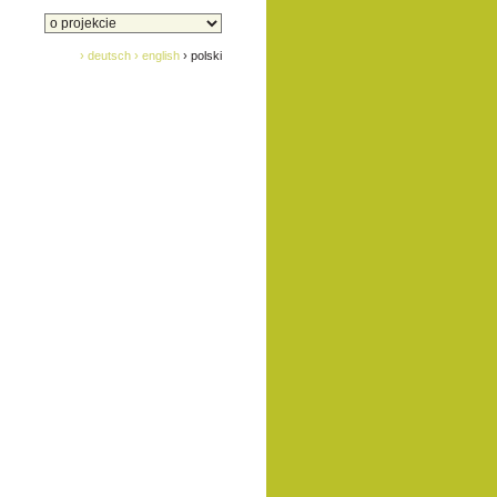
› deutsch
› english
› polski