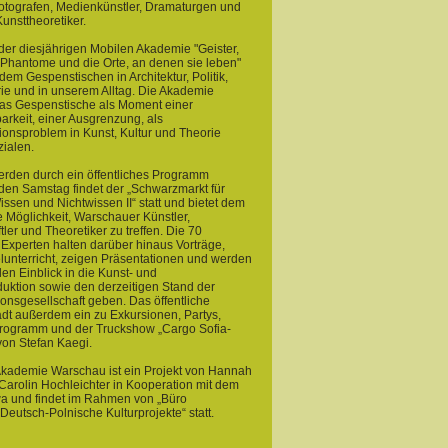
Fotografen, Medienkünstler, Dramaturgen und
Kunsttheoretiker.
er diesjährigen Mobilen Akademie "Geister,
 Phantome und die Orte, an denen sie leben"
dem Gespenstischen in Architektur, Politik,
ie und in unserem Alltag. Die Akademie
das Gespenstische als Moment einer
rkeit, einer Ausgrenzung, als
onsproblem in Kunst, Kultur und Theorie
ialen.
erden durch ein öffentliches Programm
eden Samstag findet der „Schwarzmarkt für
issen und Nichtwissen II“ statt und bietet dem
 Möglichkeit, Warschauer Künstler,
ler und Theoretiker zu treffen. Die 70
Experten halten darüber hinaus Vorträge,
lunterricht, zeigen Präsentationen und werden
len Einblick in die Kunst- und
uktion sowie den derzeitigen Stand der
onsgesellschaft geben. Das öffentliche
dt außerdem ein zu Exkursionen, Partys,
rogramm und der Truckshow „Cargo Sofia-
on Stefan Kaegi.
Akademie Warschau ist ein Projekt von Hannah
Carolin Hochleichter in Kooperation mit dem
 und findet im Rahmen von „Büro
Deutsch-Polnische Kulturprojekte“ statt.