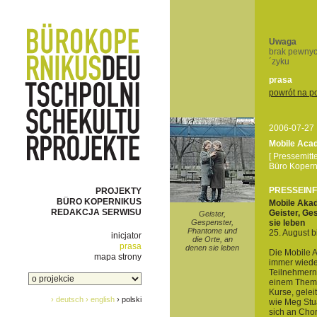
Uwaga
brak pewnyc
´zyku
prasa
powrót na p
2006-07-27
Mobile Aca
[ Pressemit
Büro Koperni
PRESSEIN
PROJEKTY
BÜRO KOPERNIKUS
Mobile Aka
REDAKCJA SERWISU
Geister, Ge
Geister,
Gespenster,
sie leben
Phantome und
25. August 
inicjator
die Orte, an
prasa
denen sie leben
Die Mobile A
mapa strony
immer wieder
Teilnehmern 
einem Theme
Kurse, gelei
› deutsch
› english
› polski
wie Meg Stua
sich an Chor