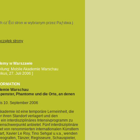
h cz´Êci stron w wybranym przez Paƒstwa j
oczątek strony
demy w Warszawie
teilung: Mobile Akademie Warschau
kus, 27. Juli 2006 ]
FORMATION
demie Warschau
spenster, Phantome und die Orte, an denen
bis 10. September 2006
kademie ist eine temporäre Lerneinheit, die
 ihren Standort verlagert und den
ein interdisziplinäres Intensivprogramm zu
nschwerpunkt anbietet. Fünf interdisziplinäre
tet von renommierten internationalen Künstlern
rt, Xavier Le Roy, Tino Sehgal u.v.a., wenden
eografen, Tänzer, Regisseure, Schauspieler,