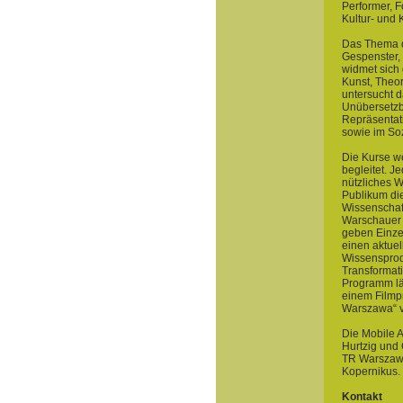
Performer, 
Kultur- und 
Das Thema d
Gespenster,
widmet sich 
Kunst, Theor
untersucht 
Unübersetzba
Repräsentati
sowie im Soz
Die Kurse w
begleitet. J
nützliches W
Publikum die
Wissenschaft
Warschauer 
geben Einze
einen aktuel
Wissensprod
Transformati
Programm lä
einem Filmp
Warszawa“ v
Die Mobile 
Hurtzig und 
TR Warszawa
Kopernikus. 
Kontakt