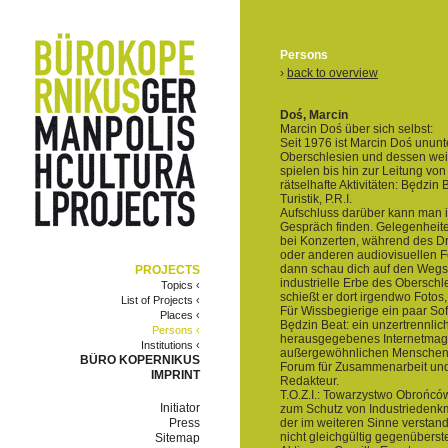
Persons
›
back to overview
Doś, Marcin
Marcin Doś über sich selbst:
Seit 1976 ist Marcin Doś ununt
Oberschlesien und dessen we
spielen bis hin zur Leitung vo
rätselhafte Aktivitäten: Będzin
Turistik, P.R.I.
Aufschluss darüber kann man i
Gespräch finden. Gelegenheiten
bei Konzerten, während des D
oder anderen audiovisuellen Fo
dann schau dich auf den Wegs
PROJECTS
industrielle Erbe des Oberschle
Topics ‹
schießt er dort irgendwo Fotos, 
List of Projects ‹
Für Wissbegierige ein paar Sof
Places ‹
Będzin Beat: ein unzertrennli
Persons ‹
herausgegebenes Internetmaga
Institutions ‹
außergewöhnlichen Menschen z
BÜRO KOPERNIKUS
Forum für Zusammenarbeit und
IMPRINT
Redakteur.
T.O.Z.I.: Towarzystwo Obrońców
Initiator
zum Schutz von Industriedenkm
Press
der im weiteren Sinne verstan
nicht gleichgültig gegenüberste
Sitemap