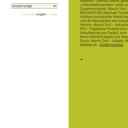
Aktionen, Guerilla Events, gesel
„Unterstützenswertes“ sowie au
Zusammenarbeit. Marcin Doś – In
INDUNATURE Alternatif Turisti
› deutsch
› english
› polski
Antlitzes industrieller Wirklic
und die Atmosphäre des Industr
Version. Marcin Doś – Indureise
P.R.I.: Pogotowie Rozkręcania I
Ankurbelung von Partys), eine
deren Element legale und illeg
Druck. Marcin Doś – Initiator, li
beteiligt an ›
Elektropopklub