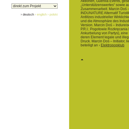
Aktionen, Guerilla Events, gesel
„Unterstützenswertes“ sowie au
Zusammenarbeit. Marcin Doś – In
INDUNATURE Alternatif Turisti
› deutsch
› english
› polski
Antlitzes industrieller Wirklic
und die Atmosphäre des Industr
Version. Marcin Doś – Indureise
P.R.I.: Pogotowie Rozkręcania I
Ankurbelung von Partys), eine
deren Element legale und illeg
Druck. Marcin Doś – Initiator, li
beteiligt an ›
Elektropopklub