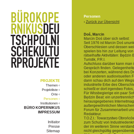
Personen
›
Zurück zur Übersicht
Doś, Marcin
Marcin Doś über sich selbst:
Seit 1976 ist Marcin Doś ununt
Oberschlesien und dessen we
spielen bis hin zur Leitung vo
rätselhafte Aktivitäten: Będzin
Turistik, P.R.I.
Aufschluss darüber kann man i
Gespräch finden. Gelegenheiten
bei Konzerten, während des D
oder anderen audiovisuellen Fo
dann schau dich auf den Wegs
PROJEKTE
industrielle Erbe des Oberschle
Themen ‹
schießt er dort irgendwo Fotos, 
Projektliste ‹
Für Wissbegierige ein paar Sof
Orte ‹
Będzin Beat: ein unzertrennli
Personen ‹
herausgegebenes Internetmaga
Institutionen ‹
außergewöhnlichen Menschen z
BÜRO KOPERNIKUS
Forum für Zusammenarbeit und
IMPRESSUM
Redakteur.
T.O.Z.I.: Towarzystwo Obrońców
Initiator
zum Schutz von Industriedenkm
Presse
der im weiteren Sinne verstan
nicht gleichgültig gegenüberste
Sitemap