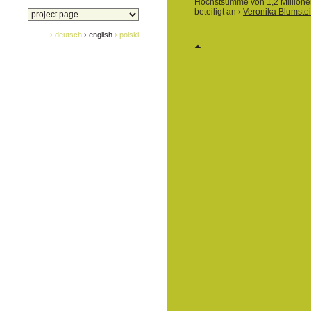
Höchstsumme von 1,2 Millionen
beteiligt an ›
Veronika Blumstei
› deutsch
› english
› polski