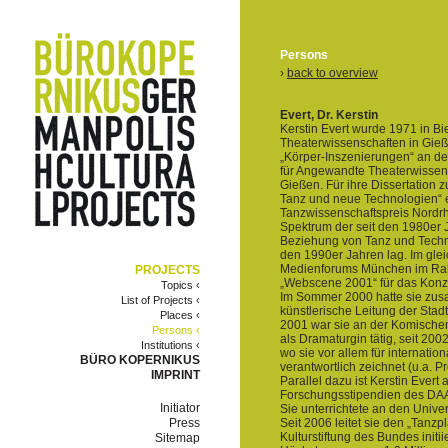
Persons
›
back to overview
Evert, Dr. Kerstin
Kerstin Evert wurde 1971 in B
Theaterwissenschaften in Gieß
„Körper-Inszenierungen“ an der 
für Angewandte Theaterwissens
Gießen. Für ihre Dissertation
Tanz und neue Technologien“ e
Tanzwissenschaftspreis Nordrh
Spektrum der seit den 1980er 
Beziehung von Tanz und Techn
den 1990er Jahren lag. Im glei
Medienforums München im Rah
PROJECTS
„Webscene 2001“ für das Konze
Topics ‹
Im Sommer 2000 hatte sie zus
List of Projects ‹
künstlerische Leitung der Sta
Places ‹
2001 war sie an der Komische
Persons ‹
als Dramaturgin tätig, seit 20
Institutions ‹
wo sie vor allem für internati
BÜRO KOPERNIKUS
verantwortlich zeichnet (u.a. P
IMPRINT
Parallel dazu ist Kerstin Evert 
Forschungsstipendien des DAA
Initiator
Sie unterrichtete an den Unive
Press
Seit 2006 leitet sie den „Tan
Kulturstiftung des Bundes initi
Sitemap